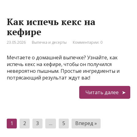
Как испечь кекс на
кефире
23.05.2026
Выпечка и десерты
Комментарии: 0
Мечтаете о домашней выпечке? Узнайте, как
испечь кекс на кефире, чтобы он получился
невероятно пышным. Простые ингредиенты и
потрясающий результат ждут вас!
Читать далее
Пагинация
1
2
3
…
5
Вперед »
записей