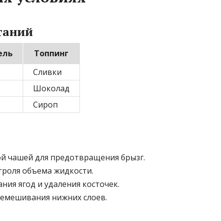
таний
ель
Топпинг
Сливки
Шоколад
Сироп
ой чашей для предотвращения брызг.
троля объема жидкости.
ния ягод и удаления косточек.
ремешивания нижних слоев.