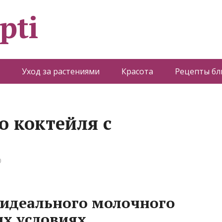
pti
Уход за растениями
Красота
Рецепты б
о коктейля с
0
 идеального молочного
х условиях