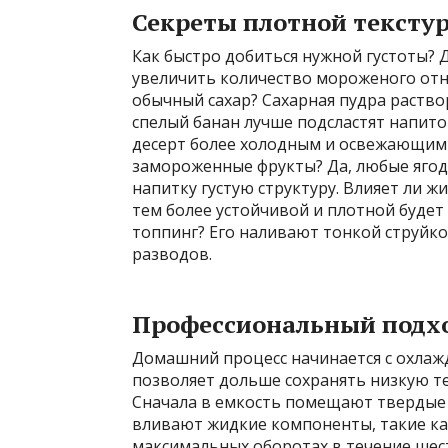
Секреты плотной тексту
Как быстро добиться нужной густоты? 
увеличить количество мороженого от
обычный сахар? Сахарная пудра раство
спелый банан лучше подсластят напито
десерт более холодным и освежающим 
замороженные фрукты? Да, любые ягод
напитку густую структуру. Влияет ли 
тем более устойчивой и плотной будет
топпинг? Его наливают тонкой струйко
разводов.
Профессиональный подхо
Домашний процесс начинается с охлаж
позволяет дольше сохранять низкую т
Сначала в емкость помещают твердые 
вливают жидкие компоненты, такие как
максимальных оборотах в течение шест