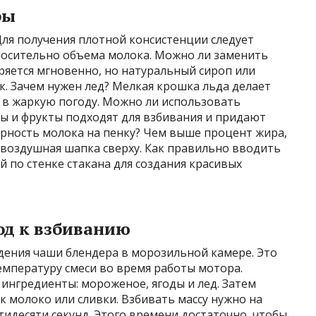
ры
Для получения плотной консистенции следует
носительно объема молока. Можно ли заменить
ряется мгновенно, но натуральный сироп или
к. Зачем нужен лед? Мелкая крошка льда делает
в жаркую погоду. Можно ли использовать
ы и фрукты подходят для взбивания и придают
жирность молока на пенку? Чем выше процент жира,
 воздушная шапка сверху. Как правильно вводить
й по стенке стакана для создания красивых
д к взбиванию
дения чаши блендера в морозильной камере. Это
емпературу смеси во время работы мотора.
ингредиенты: мороженое, ягоды и лед. Затем
 молоко или сливки. Взбивать массу нужно на
идесяти секунд. Этого времени достаточно, чтобы